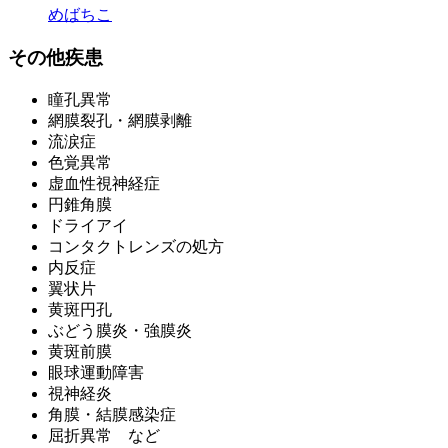
めばちこ
その他疾患
瞳孔異常
網膜裂孔・網膜剥離
流涙症
色覚異常
虚血性視神経症
円錐角膜
ドライアイ
コンタクトレンズの処方
内反症
翼状片
黄斑円孔
ぶどう膜炎・強膜炎
黄斑前膜
眼球運動障害
視神経炎
角膜・結膜感染症
屈折異常 など