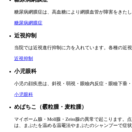
糖尿病網膜症は、高血糖により網膜血管が障害をきたし
糖尿病網膜症
近視抑制
当院では近視進行抑制に力を入れています。各種の近視
近視抑制
小児眼科
小児の顔疾患は、斜視・弱視・眼瞼内反症・眼瞼下垂・
小児眼科
めばちこ（霰粒腫・麦粒腫）
マイボーム腺・Moll腺・Zeiss腺の異常で起こり
は、まぶたを温める温罨法やまぶたのシャンプーで症状