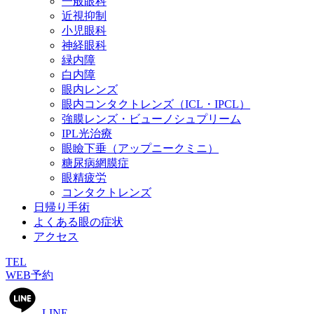
一般眼科
近視抑制
小児眼科
神経眼科
緑内障
白内障
眼内レンズ
眼内コンタクトレンズ（ICL・IPCL）
強膜レンズ・ビューノシュプリーム
IPL光治療
眼瞼下垂（アップニークミニ）
糖尿病網膜症
眼精疲労
コンタクトレンズ
日帰り手術
よくある眼の症状
アクセス
TEL
WEB予約
LINE