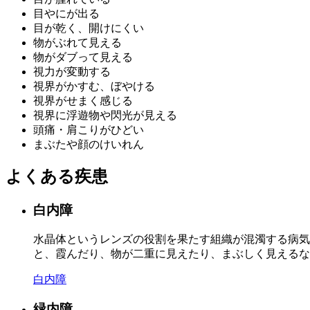
目やにが出る
目が乾く、開けにくい
物がぶれて見える
物がダブって見える
視力が変動する
視界がかすむ、ぼやける
視界がせまく感じる
視界に浮遊物や閃光が見える
頭痛・肩こりがひどい
まぶたや顔のけいれん
よくある疾患
白内障
水晶体というレンズの役割を果たす組織が混濁する病気
と、霞んだり、物が二重に見えたり、まぶしく見えるな
白内障
緑内障