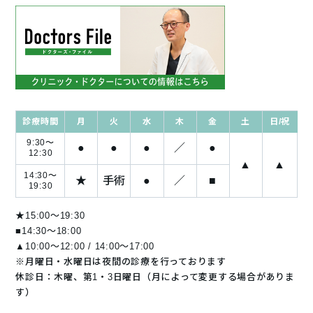
診療時間
月
火
水
木
金
土
日/祝
9:30～
●
●
●
／
●
12:30
▲
▲
14:30～
★
手術
●
／
■
19:30
★15:00～19:30
■14:30〜18:00
▲10:00～12:00 / 14:00～17:00
※月曜日・水曜日は夜間の診療を行っております
休診日：木曜、第1・3日曜日（月によって変更する場合がありま
す）