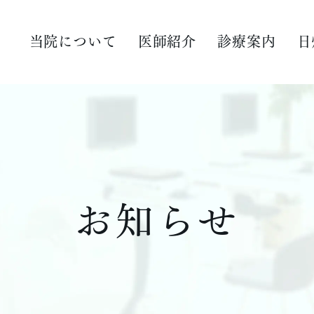
当院について
医師紹介
診療案内
日
一般眼科
眼内コンタクトレンズ（I
近視抑制
強膜レンズ・ビューノ
小児眼科
IPL光治療
神経眼科
眼瞼下垂（アップニー
緑内障
糖尿病網膜症
白内障
眼精疲労
お知らせ
眼内レンズ
コンタクトレンズ