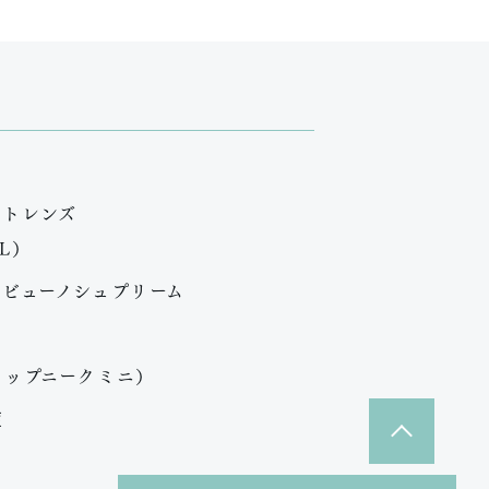
クトレンズ
CL）
・ビューノシュプリーム
アップニークミニ）
症
ペ
ー