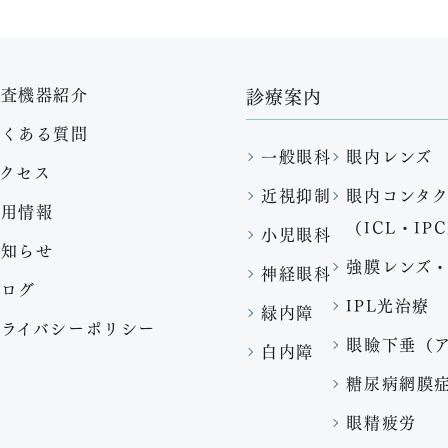
検査機器紹介
診療案内
よくある質問
一般眼科
眼内レンズ
アクセス
近視抑制
眼内コンタ
採用情報
（ICL・IP
小児眼科
お知らせ
強膜レンズ
神経眼科
ブログ
IPL光治療
緑内障
プライバシーポリシー
眼瞼下垂（
白内障
糖尿病網膜
眼精疲労