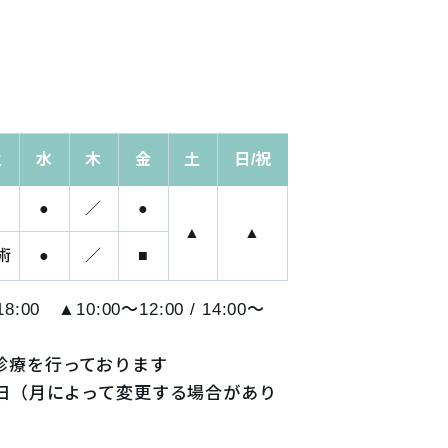
火
水
木
金
土
日/祝
●
●
／
●
▲
▲
術
●
／
■
〜18:00
▲10:00～12:00 / 14:00～
診療を行っております
曜日（月によって変更する場合があり